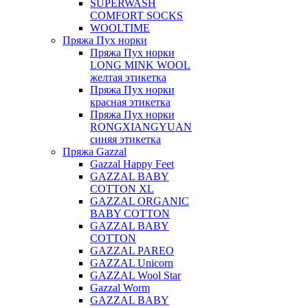
SUPERWASH
COMFORT SOCKS
WOOLTIME
Пряжа Пух норки
Пряжа Пух норки
LONG MINK WOOL
желтая этикетка
Пряжа Пух норки
красная этикетка
Пряжа Пух норки
RONGXIANGYUAN
синяя этикетка
Пряжа Gazzal
Gazzal Happy Feet
GAZZAL BABY
COTTON XL
GAZZAL ORGANIC
BABY COTTON
GAZZAL BABY
COTTON
GAZZAL PAREO
GAZZAL Unicorn
GAZZAL Wool Star
Gazzal Worm
GAZZAL BABY