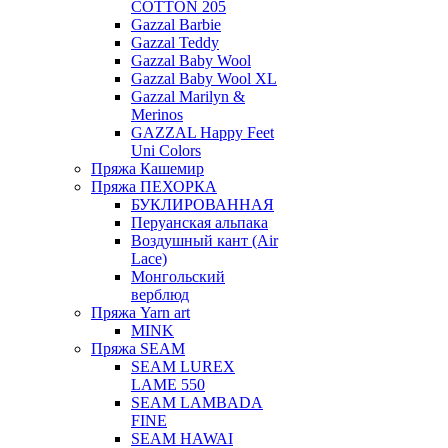
COTTON 205
Gazzal Barbie
Gazzal Teddy
Gazzal Baby Wool
Gazzal Baby Wool XL
Gazzal Marilyn &
Merinos
GAZZAL Happy Feet
Uni Colors
Пряжа Кашемир
Пряжа ПЕХОРКА
БУКЛИРОВАННАЯ
Перуанская альпака
Воздушный кант (Air
Lace)
Монгольский
верблюд
Пряжа Yarn art
MINK
Пряжа SEAM
SEAM LUREX
LAME 550
SEAM LAMBADA
FINE
SEAM HAWAI