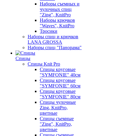
Наборы съемных и
чулочных спиц
"Zing", KnitPro
Наборы крючков
"Waves", KnitPro
Тросики
Наборы спиц и крючков
LANA GROSSA
Наборы спиц "Панорама"
Спицы
Спицы Knit Pro
Спицы круговые
"SYMFONIE" 40см
Спицы круговые
"SYMFONIE" 60см
Спицы круговые
"SYMFONIE" 80см
Спицы чулочные
Zing, KnitPro,
цветные
Спицы съемные
"Zing", KnitPro,
цветные
Спицы съемные