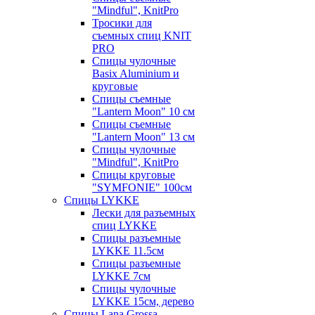
"Mindful", KnitPro
Тросики для
съемных спиц KNIT
PRO
Спицы чулочные
Basix Aluminium и
круговые
Спицы съемные
"Lantern Moon" 10 см
Спицы съемные
"Lantern Moon" 13 см
Спицы чулочные
"Mindful", KnitPro
Спицы круговые
"SYMFONIE" 100см
Спицы LYKKE
Лески для разъемных
спиц LYKKE
Спицы разъемные
LYKKE 11.5см
Спицы разъемные
LYKKE 7см
Спицы чулочные
LYKKE 15см, дерево
Спицы Lana Grossa