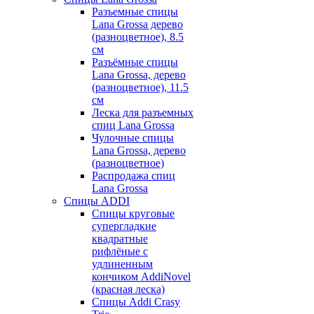
Разъемные спицы
Lana Grossa дерево
(разноцветное), 8.5
см
Разъёмные спицы
Lana Grossa, дерево
(разноцветное), 11.5
см
Леска для разъемных
спиц Lana Grossa
Чулочные спицы
Lana Grossa, дерево
(разноцветное)
Распродажа спиц
Lana Grossa
Спицы ADDI
Спицы круговые
супергладкие
квадратные
рифлёные с
удлиненным
кончиком AddiNovel
(красная леска)
Спицы Addi Crasy