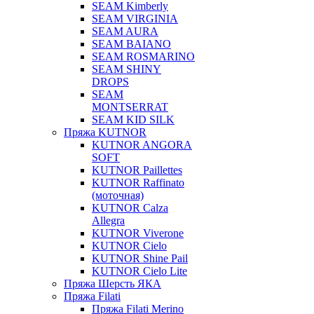
SEAM Kimberly
SEAM VIRGINIA
SEAM AURA
SEAM BAIANO
SEAM ROSMARINO
SEAM SHINY
DROPS
SEAM
MONTSERRAT
SEAM KID SILK
Пряжа KUTNOR
KUTNOR ANGORA
SOFT
KUTNOR Paillettes
KUTNOR Raffinato
(моточная)
KUTNOR Calza
Allegra
KUTNOR Viverone
KUTNOR Cielo
KUTNOR Shine Pail
KUTNOR Cielo Lite
Пряжа Шерсть ЯКА
Пряжа Filati
Пряжа Filati Merino