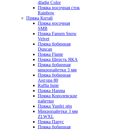
4fadig Color
Пряжа носочная сток
Rainbow
Пряжа Китай
Пряжа носочная
SMB
Пряжа Fansen Snow
Velvet
Пряжа бобинная
Duncan
Пряжа Flame
Пряжа Шерсть ЯКА
Пряжа бобинная
микропайетки 3 мм
Пряжа бобинная
Ангора 80
Raffia Ispie
Пряжа Hanma
Пряжа Королевские
пайетки
Пряжа Yunfei лён
Микропайетки 3 мм
ZLWXL
Пряжа Парус
Пряжа бобинная