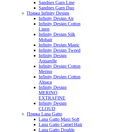
Sandnes Garn Line
Sandnes Garn Duo
Пряжа Infinity Design
Infinity Design Air
Infinity Design Cotton
Linen
Infinity Design Silk
Mohair
Infinity Design Magic
Infinity Design Tweed
Infinity Design
Aquarelle
Infinity Design Cotton
Merino
Infinity Design Cotton
Alpaca
Infinity Design
MERINO
EXTRAFINE
Infinity Design
CLOUD
Пряжа Lana Gatto
Lana Gatto Maxi Soft
Lana Gatto Camel Hair
Lana Gatto Double