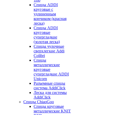
Trio
Спицы ADDI
круговые с
удлиненным
кончиком (красная
леска)
Спицы ADDI
круговые
супергладкие
(золотая леска)
Спицы чулочные
сверхлегкие Addi
Colibri
Спицы
металлические
круговые
супергладкие ADDI
Unicorn
Разъемные спицы
система AddiClick
Леска для системы
AddiClick
Спицы ChiaoGoo
Спицы круговые
металлические KNIT