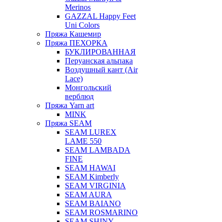
Merinos
GAZZAL Happy Feet
Uni Colors
Пряжа Кашемир
Пряжа ПЕХОРКА
БУКЛИРОВАННАЯ
Перуанская альпака
Воздушный кант (Air
Lace)
Монгольский
верблюд
Пряжа Yarn art
MINK
Пряжа SEAM
SEAM LUREX
LAME 550
SEAM LAMBADA
FINE
SEAM HAWAI
SEAM Kimberly
SEAM VIRGINIA
SEAM AURA
SEAM BAIANO
SEAM ROSMARINO
SEAM SHINY