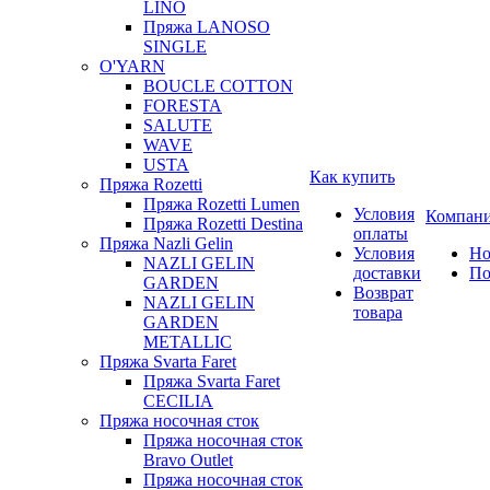
LINO
Пряжа LANOSO
SINGLE
O'YARN
BOUCLE COTTON
FORESTA
SALUTE
WAVE
USTA
Как купить
Пряжа Rozetti
Пряжа Rozetti Lumen
Условия
Компан
Пряжа Rozetti Destina
оплаты
Пряжа Nazli Gelin
Условия
Но
NAZLI GELIN
доставки
По
GARDEN
Возврат
NAZLI GELIN
товара
GARDEN
METALLIC
Пряжа Svarta Faret
Пряжа Svarta Faret
CECILIA
Пряжа носочная сток
Пряжа носочная сток
Bravo Outlet
Пряжа носочная сток