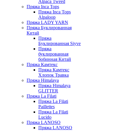
Alpaca Tweed
Пряжа Inca Tops
Пряжа Inca Tops
Alpaloop
Пряжа LADY YARN
Пряжа Буклированная
Китай
Пряжа
Буклированная Siyve
Пряжа
буклированная
бобинная Китай
Пряжа Камтекс
Пряжа Камтекс
Хлопок Травка
Пряжа Himalaya
Пряжа Himalaya
GLITTER
Пряжа La Filati
Пряжа La Filati
Paillettes
Пряжа La Filati
Lucido
Пряжа LANOSO
Пряжа LANOSO