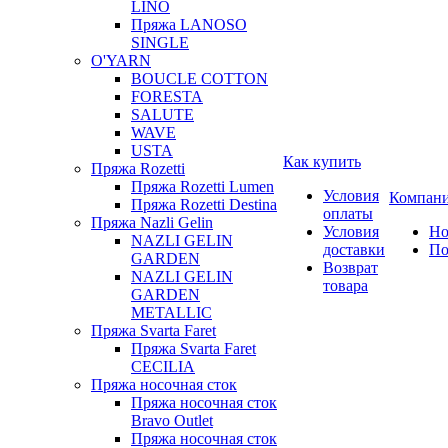
LINO
Пряжа LANOSO
SINGLE
O'YARN
BOUCLE COTTON
FORESTA
SALUTE
WAVE
USTA
Как купить
Пряжа Rozetti
Пряжа Rozetti Lumen
Условия
Компан
Пряжа Rozetti Destina
оплаты
Пряжа Nazli Gelin
Условия
Но
NAZLI GELIN
доставки
По
GARDEN
Возврат
NAZLI GELIN
товара
GARDEN
METALLIC
Пряжа Svarta Faret
Пряжа Svarta Faret
CECILIA
Пряжа носочная сток
Пряжа носочная сток
Bravo Outlet
Пряжа носочная сток