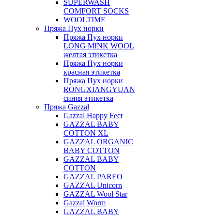
SUPERWASH
COMFORT SOCKS
WOOLTIME
Пряжа Пух норки
Пряжа Пух норки
LONG MINK WOOL
желтая этикетка
Пряжа Пух норки
красная этикетка
Пряжа Пух норки
RONGXIANGYUAN
синяя этикетка
Пряжа Gazzal
Gazzal Happy Feet
GAZZAL BABY
COTTON XL
GAZZAL ORGANIC
BABY COTTON
GAZZAL BABY
COTTON
GAZZAL PAREO
GAZZAL Unicorn
GAZZAL Wool Star
Gazzal Worm
GAZZAL BABY