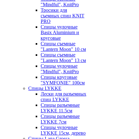
"Mindful", KnitPro
Тросики для
съемных спиц KNIT
PRO
Спицы чулочные
Basix Aluminium и
круговые
Спицы съемные
"Lantern Moon" 10 см
Спицы съемные
"Lantern Moon" 13 см
Спицы чулочные
"Mindful", KnitPro
Спицы круговые
"SYMFONIE" 100см
Спицы LYKKE
Лески для разъемных
спиц LYKKE
Спицы разъемные
LYKKE 11.5см
Спицы разъемные
LYKKE 7см
Спицы чулочные
LYKKE 15см, дерево
Спицы Lana Grossa