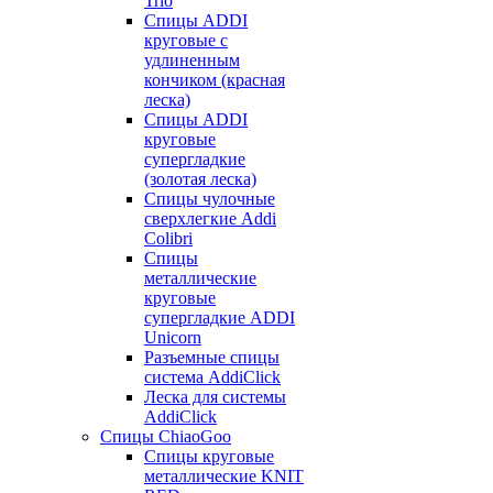
Trio
Спицы ADDI
круговые с
удлиненным
кончиком (красная
леска)
Спицы ADDI
круговые
супергладкие
(золотая леска)
Спицы чулочные
сверхлегкие Addi
Colibri
Спицы
металлические
круговые
супергладкие ADDI
Unicorn
Разъемные спицы
система AddiClick
Леска для системы
AddiClick
Спицы ChiaoGoo
Спицы круговые
металлические KNIT