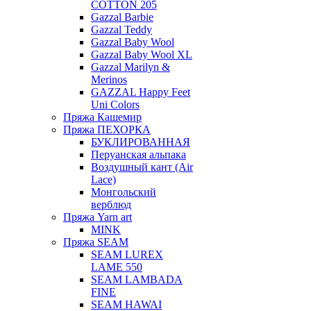
COTTON 205
Gazzal Barbie
Gazzal Teddy
Gazzal Baby Wool
Gazzal Baby Wool XL
Gazzal Marilyn &
Merinos
GAZZAL Happy Feet
Uni Colors
Пряжа Кашемир
Пряжа ПЕХОРКА
БУКЛИРОВАННАЯ
Перуанская альпака
Воздушный кант (Air
Lace)
Монгольский
верблюд
Пряжа Yarn art
MINK
Пряжа SEAM
SEAM LUREX
LAME 550
SEAM LAMBADA
FINE
SEAM HAWAI