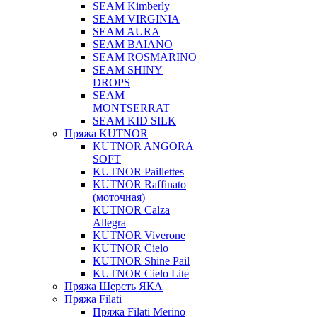
SEAM Kimberly
SEAM VIRGINIA
SEAM AURA
SEAM BAIANO
SEAM ROSMARINO
SEAM SHINY
DROPS
SEAM
MONTSERRAT
SEAM KID SILK
Пряжа KUTNOR
KUTNOR ANGORA
SOFT
KUTNOR Paillettes
KUTNOR Raffinato
(моточная)
KUTNOR Calza
Allegra
KUTNOR Viverone
KUTNOR Cielo
KUTNOR Shine Pail
KUTNOR Cielo Lite
Пряжа Шерсть ЯКА
Пряжа Filati
Пряжа Filati Merino