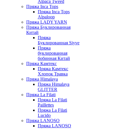
Alpaca Tweed
Пряжа Inca Tops
Пряжа Inca Tops
Alpaloop
Пряжа LADY YARN
Пряжа Буклированная
Китай
Пряжа
Буклированная Siyve
Пряжа
буклированная
бобинная Китай
Пряжа Камтекс
Пряжа Камтекс
Хлопок Травка
Пряжа Himalaya
Пряжа Himalaya
GLITTER
Пряжа La Filati
Пряжа La Filati
Paillettes
Пряжа La Filati
Lucido
Пряжа LANOSO
Пряжа LANOSO