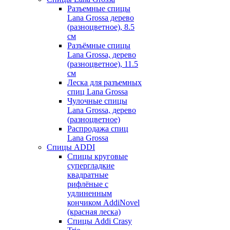
Разъемные спицы
Lana Grossa дерево
(разноцветное), 8.5
см
Разъёмные спицы
Lana Grossa, дерево
(разноцветное), 11.5
см
Леска для разъемных
спиц Lana Grossa
Чулочные спицы
Lana Grossa, дерево
(разноцветное)
Распродажа спиц
Lana Grossa
Спицы ADDI
Спицы круговые
супергладкие
квадратные
рифлёные с
удлиненным
кончиком AddiNovel
(красная леска)
Спицы Addi Crasy