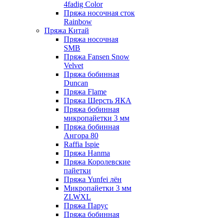
4fadig Color
Пряжа носочная сток
Rainbow
Пряжа Китай
Пряжа носочная
SMB
Пряжа Fansen Snow
Velvet
Пряжа бобинная
Duncan
Пряжа Flame
Пряжа Шерсть ЯКА
Пряжа бобинная
микропайетки 3 мм
Пряжа бобинная
Ангора 80
Raffia Ispie
Пряжа Hanma
Пряжа Королевские
пайетки
Пряжа Yunfei лён
Микропайетки 3 мм
ZLWXL
Пряжа Парус
Пряжа бобинная