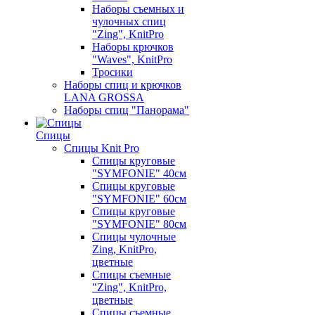
Наборы съемных и
чулочных спиц
"Zing", KnitPro
Наборы крючков
"Waves", KnitPro
Тросики
Наборы спиц и крючков
LANA GROSSA
Наборы спиц "Панорама"
Спицы
Спицы Knit Pro
Спицы круговые
"SYMFONIE" 40см
Спицы круговые
"SYMFONIE" 60см
Спицы круговые
"SYMFONIE" 80см
Спицы чулочные
Zing, KnitPro,
цветные
Спицы съемные
"Zing", KnitPro,
цветные
Спицы съемные