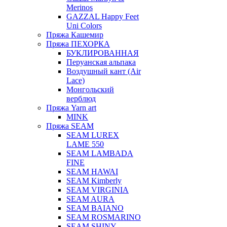
Merinos
GAZZAL Happy Feet
Uni Colors
Пряжа Кашемир
Пряжа ПЕХОРКА
БУКЛИРОВАННАЯ
Перуанская альпака
Воздушный кант (Air
Lace)
Монгольский
верблюд
Пряжа Yarn art
MINK
Пряжа SEAM
SEAM LUREX
LAME 550
SEAM LAMBADA
FINE
SEAM HAWAI
SEAM Kimberly
SEAM VIRGINIA
SEAM AURA
SEAM BAIANO
SEAM ROSMARINO
SEAM SHINY