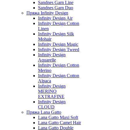
Sandnes Garn Line
Sandnes Garn Duo
Пряжа Infinity Design
Infinity Design Air
Infinity Design Cotton
Linen
Infinity Design Silk
Mohair
Infinity Design Magic
Infinity Design Tweed
Infinity Design
Aquarelle
Infinity Design Cotton
Merino
Infinity Design Cotton
Alpaca
Infinity Design
MERINO
EXTRAFINE
Infinity Design
CLOUD
Пряжа Lana Gatto
Lana Gatto Maxi Soft
Lana Gatto Camel Hair
Lana Gatto Double