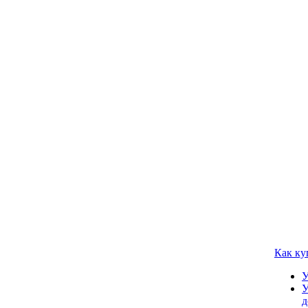
Как ку
У
У
д