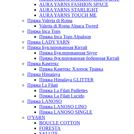
AURA YARNS FASHION SPACE
AURA YARNS STARLIGHT
AURA YARNS TOUCH ME
Пряжа Valeria di Roma
Valeria di Roma Alpaca Tweed
Пряжа Inca Tops
Пряжа Inca Tops Alpaloop
Пряжа LADY YARN
Пряжа Буклированная Китай
Пряжа Буклированная Siyve
Пряжа буклированная бобинная Китай
Пряжа Камтекс
Пряжа Камтекс Хлопок Травка
Пряжа Himalaya
Пряжа Himalaya GLITTER
Пряжа La Filati
Пряжа La Filati Paillettes
Пряжа La Filati Lucido
Пряжа LANOSO
Пряжа LANOSO LINO
Пряжа LANOSO SINGLE
O'YARN
BOUCLE COTTON
FORESTA
SALUTE