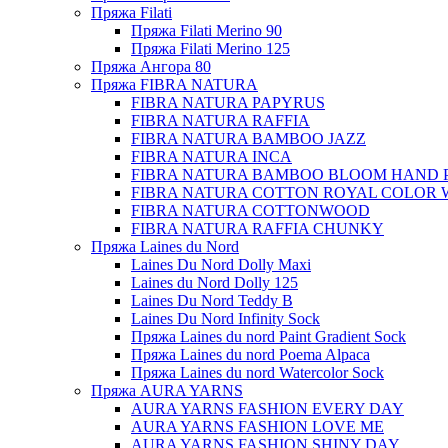
Пряжа Filati
Пряжа Filati Merino 90
Пряжа Filati Merino 125
Пряжа Ангора 80
Пряжа FIBRA NATURA
FIBRA NATURA PAPYRUS
FIBRA NATURA RAFFIA
FIBRA NATURA BAMBOO JAZZ
FIBRA NATURA INCA
FIBRA NATURA BAMBOO BLOOM HAND 
FIBRA NATURA COTTON ROYAL COLOR 
FIBRA NATURA COTTONWOOD
FIBRA NATURA RAFFIA CHUNKY
Пряжа Laines du Nord
Laines Du Nord Dolly Maxi
Laines du Nord Dolly 125
Laines Du Nord Teddy B
Laines Du Nord Infinity Sock
Пряжа Laines du nord Paint Gradient Sock
Пряжа Laines du nord Poema Alpaca
Пряжа Laines du nord Watercolor Sock
Пряжа AURA YARNS
AURA YARNS FASHION EVERY DAY
AURA YARNS FASHION LOVE ME
AURA YARNS FASHION SHINY DAY