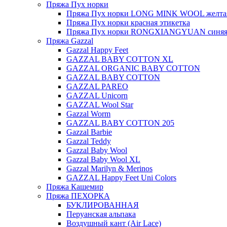
Пряжа Пух норки
Пряжа Пух норки LONG MINK WOOL желтая
Пряжа Пух норки красная этикетка
Пряжа Пух норки RONGXIANGYUAN синяя 
Пряжа Gazzal
Gazzal Happy Feet
GAZZAL BABY COTTON XL
GAZZAL ORGANIC BABY COTTON
GAZZAL BABY COTTON
GAZZAL PAREO
GAZZAL Unicorn
GAZZAL Wool Star
Gazzal Worm
GAZZAL BABY COTTON 205
Gazzal Barbie
Gazzal Teddy
Gazzal Baby Wool
Gazzal Baby Wool XL
Gazzal Marilyn & Merinos
GAZZAL Happy Feet Uni Colors
Пряжа Кашемир
Пряжа ПЕХОРКА
БУКЛИРОВАННАЯ
Перуанская альпака
Воздушный кант (Air Lace)