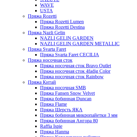
WAVE
USTA
Пряжа Rozetti
Пряжа Rozetti Lumen
Пряжа Rozetti Destina
Пряжа Nazli Gelin
NAZLI GELIN GARDEN
NAZLI GELIN GARDEN METALLIC
Пряжа Svarta Faret
Пряжа Svarta Faret CECILIA
Пряжа носочная сток
Пряжа носочная сток Bravo Outlet
Пряжа носочная сток 4fadig Color
Пряжа носочная сток Rainbow
Пряжа Китай
Пряжа носочная SMB
Пряжа Fansen Snow Velvet
Пряжа бобинная Duncan
Пряжа Flame
Пряжа Шерсть ЯКА
Пряжа бобинная микропайетки 3 мм
Пряжа бобинная Ангора 80
Raffia Ispie
Пряжа Hanma