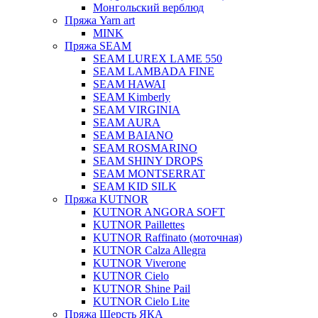
Монгольский верблюд
Пряжа Yarn art
MINK
Пряжа SEAM
SEAM LUREX LAME 550
SEAM LAMBADA FINE
SEAM HAWAI
SEAM Kimberly
SEAM VIRGINIA
SEAM AURA
SEAM BAIANO
SEAM ROSMARINO
SEAM SHINY DROPS
SEAM MONTSERRAT
SEAM KID SILK
Пряжа KUTNOR
KUTNOR ANGORA SOFT
KUTNOR Paillettes
KUTNOR Raffinato (моточная)
KUTNOR Calza Allegra
KUTNOR Viverone
KUTNOR Cielo
KUTNOR Shine Pail
KUTNOR Cielo Lite
Пряжа Шерсть ЯКА