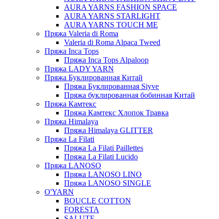
AURA YARNS FASHION SPACE
AURA YARNS STARLIGHT
AURA YARNS TOUCH ME
Пряжа Valeria di Roma
Valeria di Roma Alpaca Tweed
Пряжа Inca Tops
Пряжа Inca Tops Alpaloop
Пряжа LADY YARN
Пряжа Буклированная Китай
Пряжа Буклированная Siyve
Пряжа буклированная бобинная Китай
Пряжа Камтекс
Пряжа Камтекс Хлопок Травка
Пряжа Himalaya
Пряжа Himalaya GLITTER
Пряжа La Filati
Пряжа La Filati Paillettes
Пряжа La Filati Lucido
Пряжа LANOSO
Пряжа LANOSO LINO
Пряжа LANOSO SINGLE
O'YARN
BOUCLE COTTON
FORESTA
SALUTE