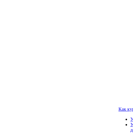
Как ку
У
У
д