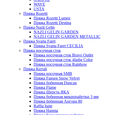
WAVE
USTA
Пряжа Rozetti
Пряжа Rozetti Lumen
Пряжа Rozetti Destina
Пряжа Nazli Gelin
NAZLI GELIN GARDEN
NAZLI GELIN GARDEN METALLIC
Пряжа Svarta Faret
Пряжа Svarta Faret CECILIA
Пряжа носочная сток
Пряжа носочная сток Bravo Outlet
Пряжа носочная сток 4fadig Color
Пряжа носочная сток Rainbow
Пряжа Китай
Пряжа носочная SMB
Пряжа Fansen Snow Velvet
Пряжа бобинная Duncan
Пряжа Flame
Пряжа Шерсть ЯКА
Пряжа бобинная микропайетки 3 мм
Пряжа бобинная Ангора 80
Raffia Ispie
Пряжа Hanma