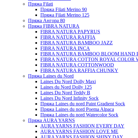
Пряжа Filati
Пряжа Filati Merino 90
Пряжа Filati Merino 125
Пряжа Ангора 80
Пряжа FIBRA NATURA
FIBRA NATURA PAPYRUS
FIBRA NATURA RAFFIA
FIBRA NATURA BAMBOO JAZZ
FIBRA NATURA INCA
FIBRA NATURA BAMBOO BLOOM HAND 
FIBRA NATURA COTTON ROYAL COLOR 
FIBRA NATURA COTTONWOOD
FIBRA NATURA RAFFIA CHUNKY
Пряжа Laines du Nord
Laines Du Nord Dolly Maxi
Laines du Nord Dolly 125
Laines Du Nord Teddy B
Laines Du Nord Infinity Sock
Пряжа Laines du nord Paint Gradient Sock
Пряжа Laines du nord Poema Alpaca
Пряжа Laines du nord Watercolor Sock
Пряжа AURA YARNS
AURA YARNS FASHION EVERY DAY
AURA YARNS FASHION LOVE ME
AURA YARNS FASHION SHINY DAY