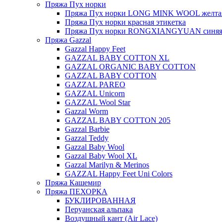
Пряжа Пух норки
Пряжа Пух норки LONG MINK WOOL желтая
Пряжа Пух норки красная этикетка
Пряжа Пух норки RONGXIANGYUAN синяя 
Пряжа Gazzal
Gazzal Happy Feet
GAZZAL BABY COTTON XL
GAZZAL ORGANIC BABY COTTON
GAZZAL BABY COTTON
GAZZAL PAREO
GAZZAL Unicorn
GAZZAL Wool Star
Gazzal Worm
GAZZAL BABY COTTON 205
Gazzal Barbie
Gazzal Teddy
Gazzal Baby Wool
Gazzal Baby Wool XL
Gazzal Marilyn & Merinos
GAZZAL Happy Feet Uni Colors
Пряжа Кашемир
Пряжа ПЕХОРКА
БУКЛИРОВАННАЯ
Перуанская альпака
Воздушный кант (Air Lace)