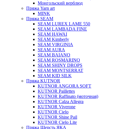
Монгольский верблюд
Пряжа Yarn art
MINK
Пряжа SEAM
SEAM LUREX LAME 550
SEAM LAMBADA FINE
SEAM HAWAI
SEAM Kimberly
SEAM VIRGINIA
SEAM AURA
SEAM BAIANO
SEAM ROSMARINO
SEAM SHINY DROPS
SEAM MONTSERRAT
SEAM KID SILK
Пряжа KUTNOR
KUTNOR ANGORA SOFT
KUTNOR Paillettes
KUTNOR Raffinato (моточная)
KUTNOR Calza Allegra
KUTNOR Viverone
KUTNOR Cielo
KUTNOR Shine Pail
KUTNOR Cielo Lite
Пряжа Шерсть ЯКА